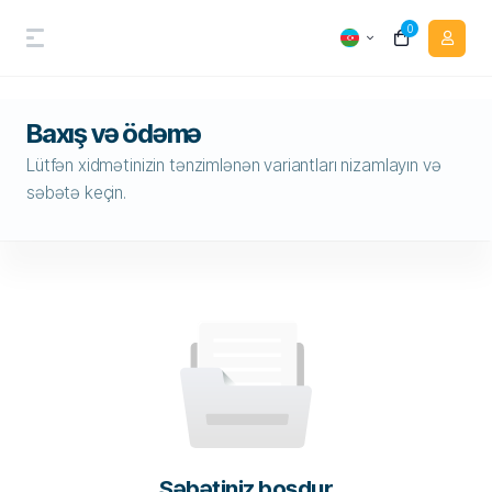
0
Baxış və ödəmə
Lütfən xidmətinizin tənzimlənən variantları nizamlayın və
səbətə keçin.
Səbətiniz boşdur