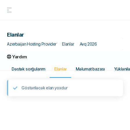
Elanlar
Azerbaijan Hosting Provider
Elanlar
Avq 2026
Yardım
Dəstək sorğularım
Elanlar
Məlumat bazası
Yüklənil
Göstəriləcək elan yoxdur