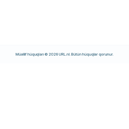
Müəllif hüquqları © 2026 URL.nl. Bütün hüquqlar qorunur.