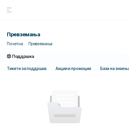
Превземања
Почетна
Превземања
Поддршка
Тикети за поддршка
Акции и промоции
База на знаењ