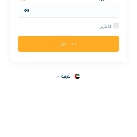
تذكرني
دخـــول
العربية