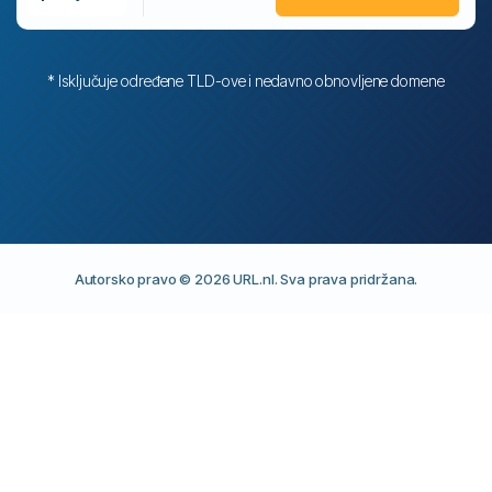
* Isključuje određene TLD-ove i nedavno obnovljene domene
Autorsko pravo © 2026 URL.nl. Sva prava pridržana.