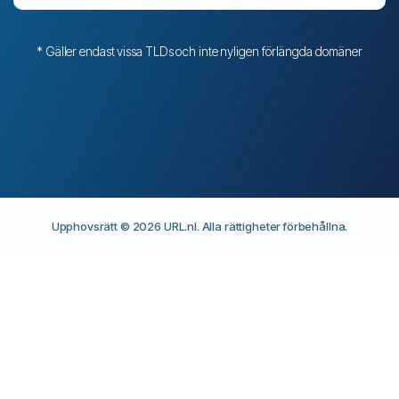
* Gäller endast vissa TLDs och inte nyligen förlängda domäner
Upphovsrätt © 2026 URL.nl. Alla rättigheter förbehållna.